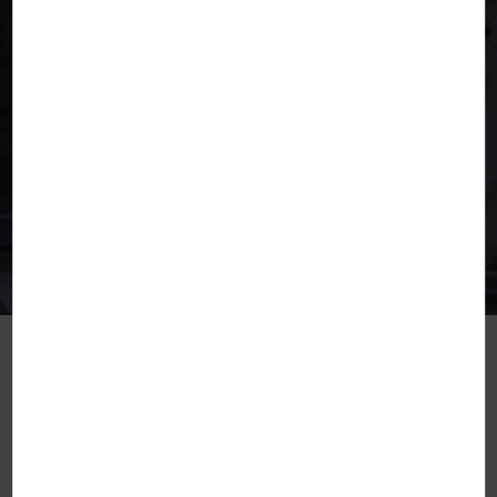
Appelez Maintenant Le
01.40.25.09.69
Ou
01.46.32.99.80
Prendre RDV
Fréquence Audition
NOS PARTENAIRES